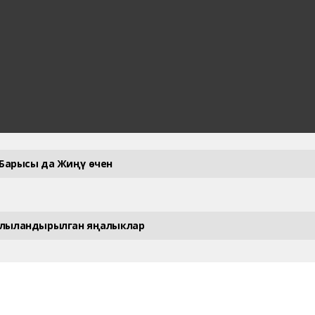
Барысы да Жиңү өчен
улыландырылган яңалыклар