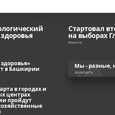
ологический
Стартовал вт
и здоровья
на выборах 
Новости
 здоровья»
Мы - разные, 
т в Башкирии
ҖӘМГЫЯТЬ
марта в городах и
х центрах
ии пройдут
хозяйственные
и