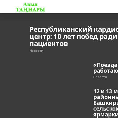
Республиканский карди
центр: 10 лет побед рад
пациентов
Новости
«Поезда
работаю
Новости
12 и 13 
районны
Башкир
сельско
ярмарк