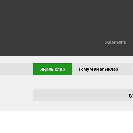
ҖӘМГЫЯТЬ
Яңалыклар
Гомум яңалыклар
Т